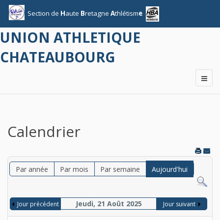
Section
de
H
aute
B
retagne
A
thlétism
e
UNION ATHLETIQUE
CHATEAUBOURG
Calendrier
Par année
Par mois
Par semaine
Aujourd'hui
Jeudi, 21 Août 2025
Jour précédent
Jour suivant