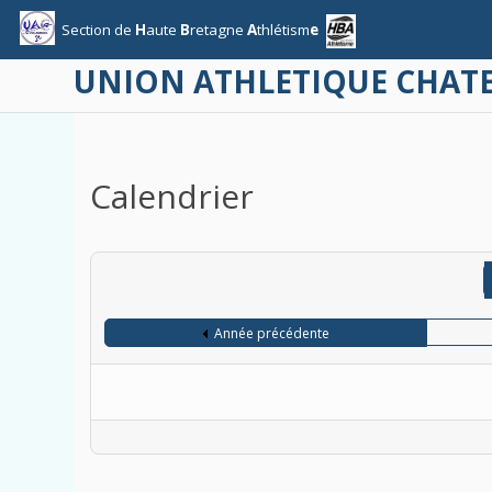
Section
de
H
aute
B
retagne
A
thlétism
e
UNION ATHLETIQUE CHA
Calendrier
Année précédente
Limite de la pagination