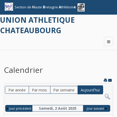
Section
de
H
aute
B
retagne
A
thlétism
e
UNION ATHLETIQUE
CHATEAUBOURG
Calendrier
Par année
Par mois
Par semaine
Aujourd'hui
Samedi, 2 Août 2025
Jour précédent
Jour suivant