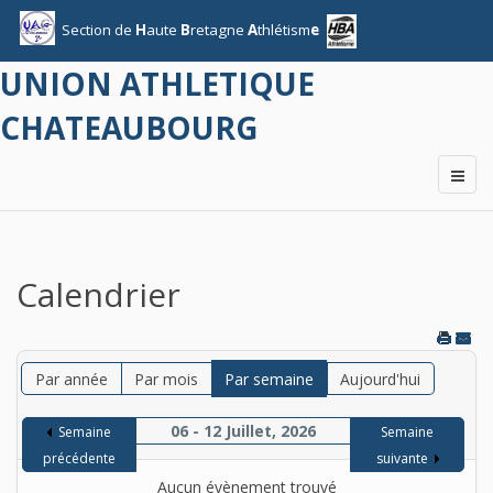
Section
de
H
aute
B
retagne
A
thlétism
e
UNION ATHLETIQUE
CHATEAUBOURG
Calendrier
Par année
Par mois
Par semaine
Aujourd'hui
06 - 12 Juillet, 2026
Semaine
Semaine
précédente
suivante
Aucun évènement trouvé