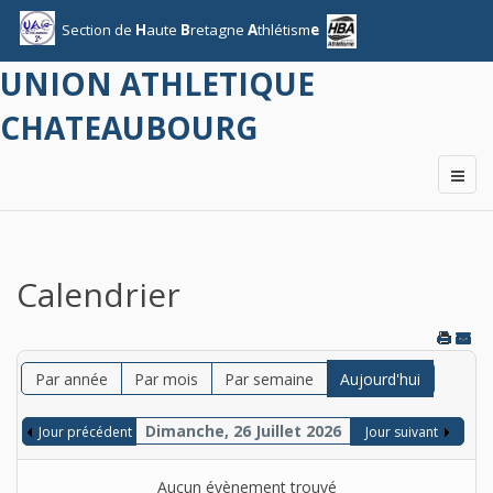
Section
de
H
aute
B
retagne
A
thlétism
e
UNION ATHLETIQUE
CHATEAUBOURG
Calendrier
Par année
Par mois
Par semaine
Aujourd'hui
Dimanche, 26 Juillet 2026
Jour précédent
Jour suivant
Aucun évènement trouvé