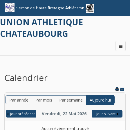
Section
de
H
aute
B
retagne
A
thlétism
e
UNION ATHLETIQUE
CHATEAUBOURG
Calendrier
Par année
Par mois
Par semaine
Aujourd'hui
Vendredi, 22 Mai 2026
Jour précédent
Jour suivant
Aucun évènement trouvé