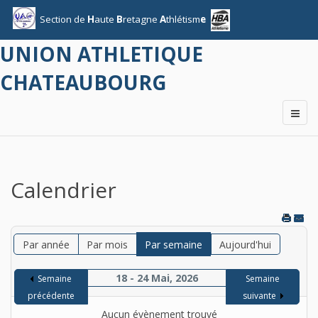
Section
de
H
aute
B
retagne
A
thlétism
e
UNION ATHLETIQUE
CHATEAUBOURG
Calendrier
Par année
Par mois
Par semaine
Aujourd'hui
18 - 24 Mai, 2026
Semaine
Semaine
précédente
suivante
Aucun évènement trouvé