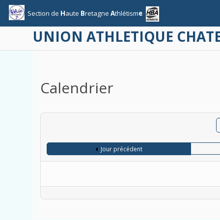
Section
de
H
aute
B
retagne
A
thlétism
e
UNION ATHLETIQUE CHA
Calendrier
Jour précédent