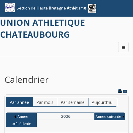
Section
de
H
aute
B
retagne
A
thlétism
e
UNION ATHLETIQUE
CHATEAUBOURG
Calendrier
Par année
Par mois
Par semaine
Aujourd'hui
2026
Année
Année suivante
précédente