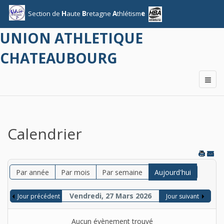
Section
de
H
aute
B
retagne
A
thlétism
e
UNION ATHLETIQUE
CHATEAUBOURG
Calendrier
Par année
Par mois
Par semaine
Aujourd'hui
Vendredi, 27 Mars 2026
Jour précédent
Jour suivant
Aucun évènement trouvé