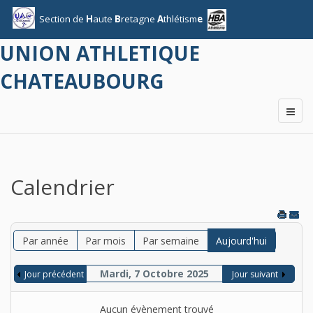
Section
de
H
aute
B
retagne
A
thlétism
e
UNION ATHLETIQUE
CHATEAUBOURG
Calendrier
Par année
Par mois
Par semaine
Aujourd'hui
Mardi, 7 Octobre 2025
Jour précédent
Jour suivant
Aucun évènement trouvé