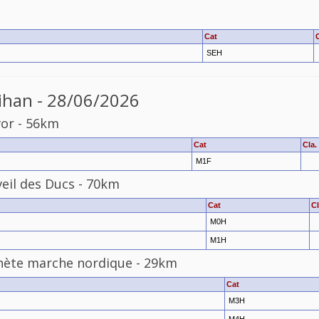
Cat
SEH
ihan - 28/06/2026
vor
-
56km
Cat
Cla.
M1F
eil
des
Ducs
-
70km
Cat
Cl
M0H
M1H
nète
marche
nordique
-
29km
Cat
M3H