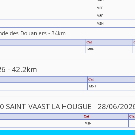
M4H
M2F
M3F
M2H
nde
des
Douaniers
-
34km
Cat
M0F
26 - 42.2km
Cat
M5H
50 SAINT-VAAST LA HOUGUE - 28/06/202
Cat
Cla
M1F
___________________________________________________________________________