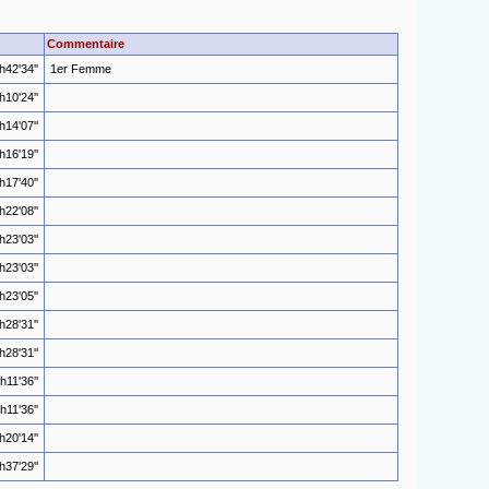
Commentaire
h42'34''
1er Femme
h10'24''
h14'07''
h16'19''
h17'40''
h22'08''
h23'03''
h23'03''
h23'05''
h28'31''
h28'31''
h11'36''
h11'36''
h20'14''
h37'29''