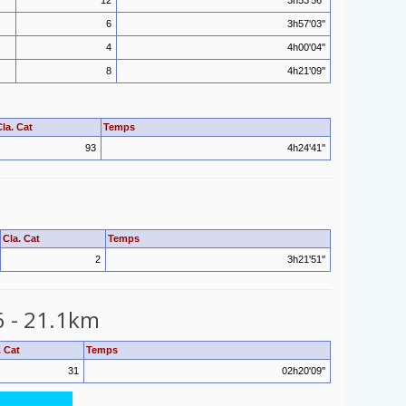
12
3h53'56''
6
3h57'03''
4
4h00'04''
8
4h21'09''
Cla. Cat
Temps
93
4h24'41''
Cla. Cat
Temps
2
3h21'51''
6 - 21.1km
. Cat
Temps
31
02h20'09''
______________