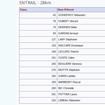
SNTRAIL
-
28km
Class.
Nom Prénom
42
GODEFROY Sébastien
78
HUBERT Vincent
79
DERRIEN Didier
84
GARDAN Arnaud
127
LAMY Stéphanie
133
RACCAPE Dominique
146
LECLERC Patrick
151
COSTE Julien
165
BOULIERE Vanessa
175
MOITTE Stéphane
192
GARIN Laëtitia
193
BARBEDET Pascal
200
BIC Christelle
201
POTTIER Laura
210
LEBEAU Sébastien