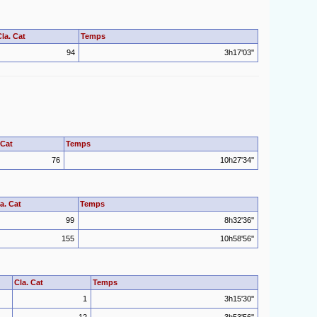
Cla. Cat
Temps
94
3h17'03''
 Cat
Temps
76
10h27'34''
a. Cat
Temps
99
8h32'36''
155
10h58'56''
Cla. Cat
Temps
1
3h15'30''