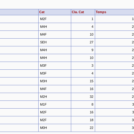
Cat
Cla. Cat
Temps
M2F
1
1
M4H
4
2
M4F
10
2
SEH
27
2
M4H
9
2
M4H
10
2
M3F
3
2
M3F
4
2
M3H
15
2
M4F
16
2
M2H
32
2
M1F
8
3
M2F
16
3
M2F
18
3
M0H
22
3