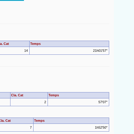
a. Cat
Temps
14
21h01'57''
Cla. Cat
Temps
2
57'07''
Cla. Cat
Temps
7
1h52'50''