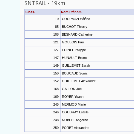
SNTRAIL
-
19km
Class.
Nom Prénom
10
COOPMAN Hélène
85
BUCHOT Thierry
108
BESNARD Catherine
121
GOULOIS Paul
127
FOINEL Philippe
147
HUNAULT Bruno
149
GUILLEMET Sarah
150
BOUCAUD Sonia
152
GUILLEMET Alexandre
168
GALLON Joël
169
ROYER Yoann
245
MERMOD Marie
246
COUDRAY Estelle
248
NOBLET Angeline
250
PORET Alexandre