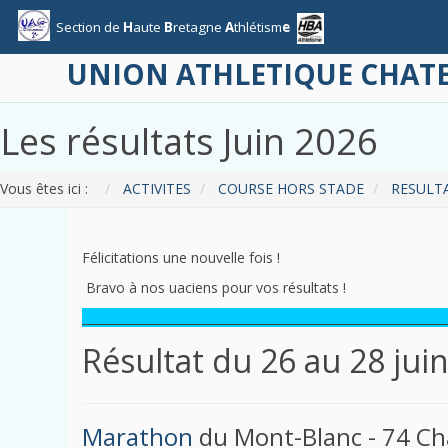
Section
de
H
aute
B
retagne
A
thlétism
e
UNION ATHLETIQUE CHA
Les
résultats
Juin
2026
Vous êtes ici :
ACTIVITES
COURSE HORS STADE
RESULT
Félicitations une nouvelle fois !
Bravo à nos uaciens pour vos résultats !
____________________________________________________________
Résultat du 26 au 28 jui
Marathon
du Mont-Blanc - 74 C