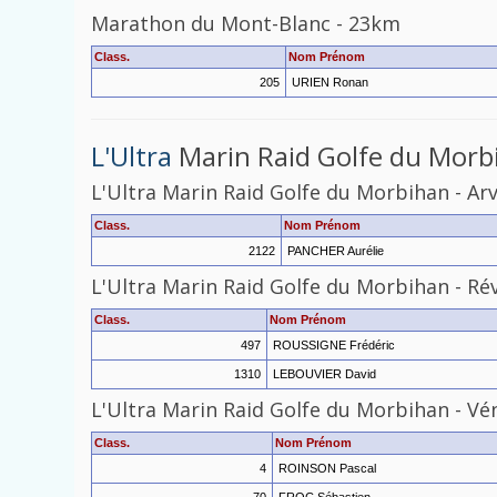
Marathon
du
Mont-Blanc
-
23km
Class.
Nom Prénom
205
URIEN Ronan
L'Ultra
Marin Raid Golfe du Morb
L'Ultra
Marin
Raid
Golfe
du
Morbihan
-
Ar
Class.
Nom Prénom
2122
PANCHER Aurélie
L'Ultra
Marin
Raid
Golfe
du
Morbihan
-
Rév
Class.
Nom Prénom
497
ROUSSIGNE Frédéric
1310
LEBOUVIER David
L'Ultra
Marin
Raid
Golfe
du
Morbihan
-
Vé
Class.
Nom Prénom
4
ROINSON Pascal