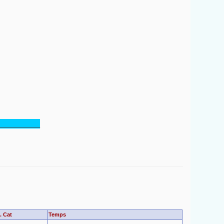
______________
. Cat
Temps