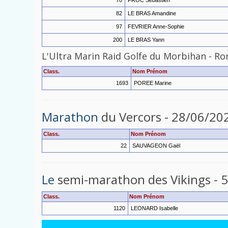
70
FROC Sébastien
82
LE BRAS Amandine
97
FEVRIER Anne-Sophie
200
LE BRAS Yann
L'Ultra
Marin
Raid
Golfe
du
Morbihan
-
Ro
Class.
Nom Prénom
1693
POREE Marine
Marathon
du Vercors - 28/06/20
Class.
Nom Prénom
22
SAUVAGEON Gaël
Le
semi-marathon des Vikings - 
Class.
Nom Prénom
1120
LEONARD Isabelle
____________________________________________________________