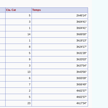
Cla. Cat
Temps
5
2h46'14''
3
3h04'41''
1
3h04'41''
14
3h06'00''
1
3h19'13''
8
3h24'17''
5
3h31'28''
9
3h33'03''
3
3h37'54''
13
3h43'56''
6
3h55'09''
7
3h56'49''
2
4h02'37''
5
4h02'37''
23
4h17'34''