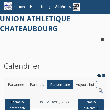
Section
de
H
aute
B
retagne
A
thlétism
e
UNION ATHLETIQUE
CHATEAUBOURG
Calendrier
Par année
Par mois
Par semaine
Aujourd'hui
15 - 21 Avril, 2024
Semaine
Semaine
précédente
suivante