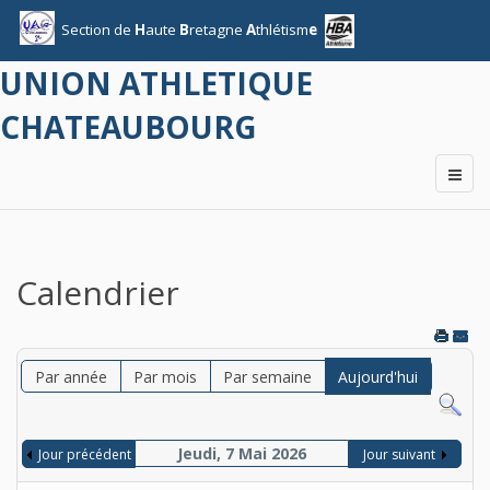
Section
de
H
aute
B
retagne
A
thlétism
e
UNION ATHLETIQUE
CHATEAUBOURG
Calendrier
Par année
Par mois
Par semaine
Aujourd'hui
Jeudi, 7 Mai 2026
Jour précédent
Jour suivant