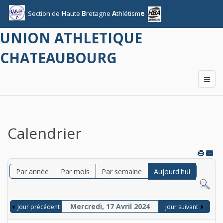
Section
de
H
aute
B
retagne
A
thlétism
e
UNION ATHLETIQUE
CHATEAUBOURG
Calendrier
Par année
Par mois
Par semaine
Aujourd'hui
Mercredi, 17 Avril 2024
Jour précédent
Jour suivant